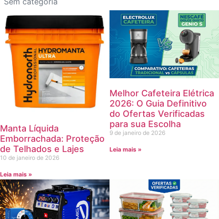
Sem categoria
Melhor Cafeteira Elétrica
2026: O Guia Definitivo
do Ofertas Verificadas
para sua Escolha
Manta Líquida
9 de janeiro de 2026
Emborrachada: Proteção
de Telhados e Lajes
Leia mais »
10 de janeiro de 2026
Leia mais »