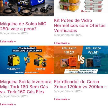
Kit Potes de Vidro
Máquina de Solda MIG
Herméticos com Ofertas
250: vale a pena?
Verificadas
8 de janeiro de 2026
6 de janeiro de 2026
Leia mais »
Leia mais »
Maquina Solda Inversora
Eletrificador de Cerca
Mig: Tork 160 Sem Gás
Zebu: 120km vs 200km –
vs. Tork 160 Gás Flex
5 de janeiro de 2026
5 de janeiro de 2026
Leia mais »
Leia mais »