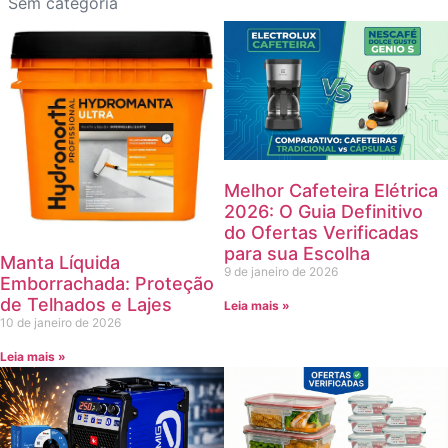
Sem categoria
Melhor Cafeteira Elétrica
2026: O Guia Definitivo
do Ofertas Verificadas
para sua Escolha
Manta Líquida
9 de janeiro de 2026
Emborrachada: Proteção
de Telhados e Lajes
Leia mais »
10 de janeiro de 2026
Leia mais »