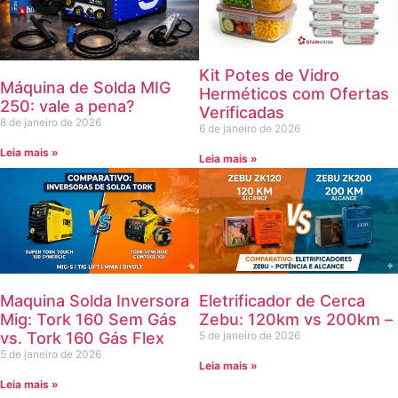
Kit Potes de Vidro
Máquina de Solda MIG
Herméticos com Ofertas
250: vale a pena?
Verificadas
8 de janeiro de 2026
6 de janeiro de 2026
Leia mais »
Leia mais »
Maquina Solda Inversora
Eletrificador de Cerca
Mig: Tork 160 Sem Gás
Zebu: 120km vs 200km –
vs. Tork 160 Gás Flex
5 de janeiro de 2026
5 de janeiro de 2026
Leia mais »
Leia mais »