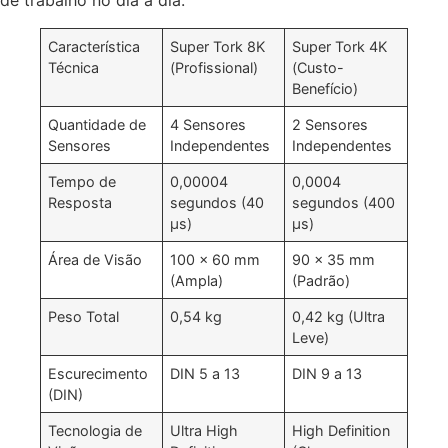
de trabalho no dia a dia.
Característica
Super Tork 8K
Super Tork 4K
Técnica
(Profissional)
(Custo-
Benefício)
Quantidade de
4 Sensores
2 Sensores
Sensores
Independentes
Independentes
Tempo de
0,00004
0,0004
Resposta
segundos (40
segundos (400
µs)
µs)
Área de Visão
100 x 60 mm
90 x 35 mm
(Ampla)
(Padrão)
Peso Total
0,54 kg
0,42 kg (Ultra
Leve)
Escurecimento
DIN 5 a 13
DIN 9 a 13
(DIN)
Tecnologia de
Ultra High
High Definition